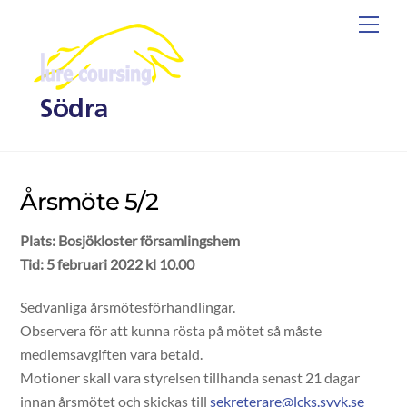
Skip
Men
to
content
Årsmöte 5/2
Plats: Bosjökloster församlingshem
Tid: 5 februari 2022 kl 10.00
Sedvanliga årsmötesförhandlingar.
Observera för att kunna rösta på mötet så måste
medlemsavgiften vara betald.
Motioner skall vara styrelsen tillhanda senast 21 dagar
innan årsmötet och skickas till
sekreterare@lcks.svvk.se