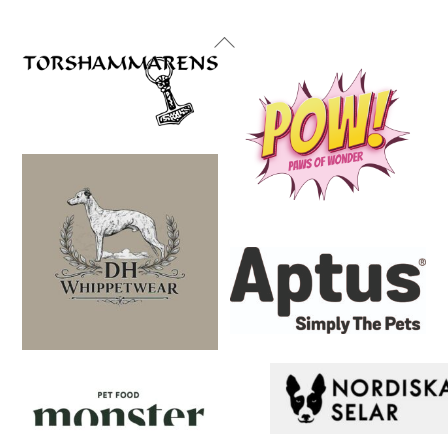
Back
To
Top